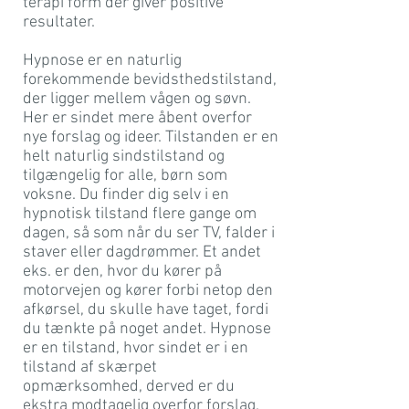
terapi form der giver positive
resultater.
Hypnose er en naturlig
forekommende bevidsthedstilstand,
der ligger mellem vågen og søvn.
Her er sindet mere åbent overfor
nye forslag og ideer. Tilstanden er en
helt naturlig sindstilstand og
tilgængelig for alle, børn som
voksne. Du finder dig selv i en
hypnotisk tilstand flere gange om
dagen, så som når du ser TV, falder i
staver eller dagdrømmer. Et andet
eks. er den, hvor du kører på
motorvejen og kører forbi netop den
afkørsel, du skulle have taget, fordi
du tænkte på noget andet. Hypnose
er en tilstand, hvor sindet er i en
tilstand af skærpet
opmærksomhed, derved er du
ekstra modtagelig overfor forslag.