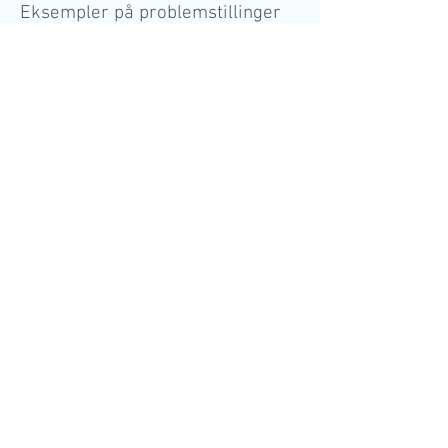
Eksempler på problemstillinger
jeg har arbejdet med i
parterapi og individuel terapi:
Overvejer Skilsmisse
Fastlåste og tilbagevendende
problemer
Relationer
Taler forbi hinanden
Har svært ved at sætte grænser
Lavt selvværd
Sorg
Ensomhed
Vrede
Mangel af anerkendelse
Svigt
Utroskab
Manglende kommunikation